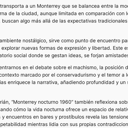
transporta a un Monterrey que se balancea entre la mod
rna de la ciudad, aunque limitada en comparación con 
 buscan algo más allá de las expectativas tradicionales
 ambiente nostálgico, sirve como punto de encuentro pa
explorar nuevas formas de expresión y libertad. Este e
atorio social donde se gestan ideas, se forjan amistade
adentrarnos en el debate sobre el machismo, la posición 
n contexto marcado por el conservadurismo y el temor a 
ias enriquece la narrativa, añadiendo profundidad y u
ián, “Monterrey nocturno 1960” también reflexiona sobr
iando cómo la vida nocturna ofrece un espacio de relati
as y encuentros en bares y prostíbulos revela las tensi
etabilidad mientras lidia con sus propias contradiccio