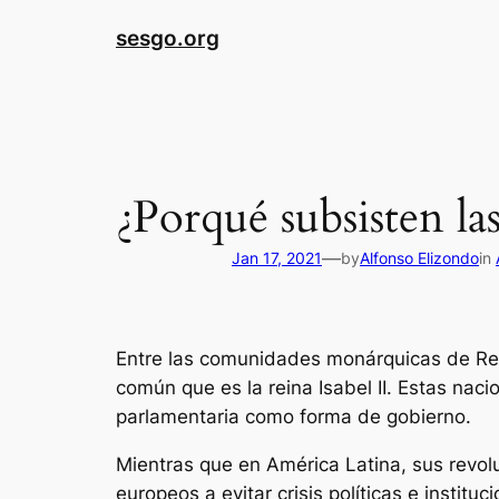
sesgo.org
¿Porqué subsisten la
—
Jan 17, 2021
by
Alfonso Elizondo
in
Entre las comunidades monárquicas de Rei
común que es la reina Isabel II. Estas na
parlamentaria como forma de gobierno.
Mientras que en América Latina, sus revol
europeos a evitar crisis políticas e insti