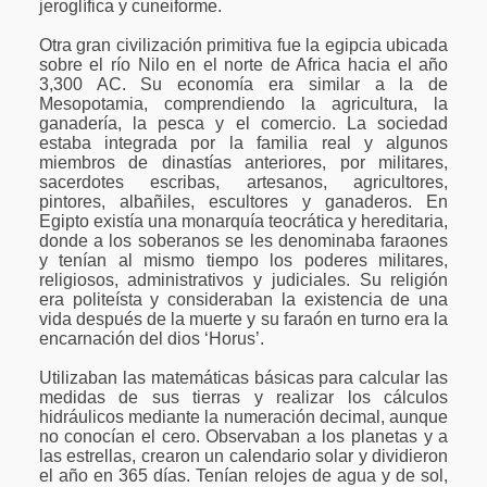
jeroglífica y cuneiforme.
Otra gran civilización primitiva fue la egipcia ubicada
sobre el río Nilo en el norte de Africa hacia el año
3,300 AC. Su economía era similar a la de
Mesopotamia, comprendiendo la agricultura, la
ganadería, la pesca y el comercio. La sociedad
estaba integrada por la familia real y algunos
miembros de dinastías anteriores, por militares,
sacerdotes escribas, artesanos, agricultores,
pintores, albañiles, escultores y ganaderos. En
Egipto existía una monarquía teocrática y hereditaria,
donde a los soberanos se les denominaba faraones
y tenían al mismo tiempo los poderes militares,
religiosos, administrativos y judiciales. Su religión
era politeísta y consideraban la existencia de una
vida después de la muerte y su faraón en turno era la
encarnación del dios ‘Horus’.
Utilizaban las matemáticas básicas para calcular las
medidas de sus tierras y realizar los cálculos
hidráulicos mediante la numeración decimal, aunque
no conocían el cero. Observaban a los planetas y a
las estrellas, crearon un calendario solar y dividieron
el año en 365 días. Tenían relojes de agua y de sol,