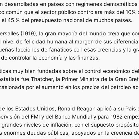
on desarrolladas en países con regímenes democráticos e
o común que el sector público controlara más del 10% d
a el 45 % del presupuesto nacional de muchos países.
rsalles (1919), la gran mayoría del mundo creía que co
 nivel de felicidad humana al margen de sus diferencias 
ueñas facciones de fanáticos con esas creencias y la g
de controlar la economía y las finanzas.
ticas muy bien fundadas sobre el control económico del
tatista fue Thatcher, la Primer Ministra de la Gran Bre
 ocasionada por el aumento en los precios del petróleo 
 de los Estados Unidos, Ronald Reagan aplicó a su País 
upervisión del FMI y del Banco Mundial y para 1982 empe
randes niveles de inflación, con el supuesto propósito
us enormes deudas públicas, apoyados en la creencia de