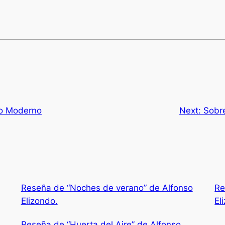
do Moderno
Next:
Sobre
Reseña de “Noches de verano” de Alfonso
Re
Elizondo.
El
Reseña de “Huerta del Aire” de Alfonso