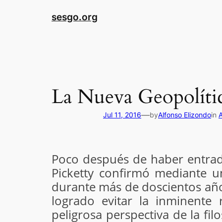
sesgo.org
La Nueva Geopolíti
—
Jul 11, 2016
by
Alfonso Elizondo
in
A
Poco después de haber entrado
Picketty confirmó mediante un
durante más de doscientos años
logrado evitar la inminente
peligrosa perspectiva de la fil