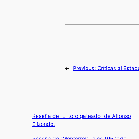
←
Previous:
Críticas al Esta
Reseña de “El toro gateado” de Alfonso
Elizondo.
Reseña de “Monterrey Laico 1950” de