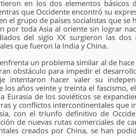
tieron en los dos elementos básicos d
entras que Occidente encontró su expres
en el grupo de países socialistas que se
n por toda Asia al oriente sin lograr n
diados del siglo XX surgieron las do
es que fueron la India y China.
frenta un problema similar al de hace c
ran obstáculo para impedir el desarrollo
Eje intentaron hacer valer su indepen
 los años veinte y treinta el fascismo,
a Eurasia de los soviéticos se expandi
as y conflictos intercontinentales que i
asia, con el triunfo definitivo de Occ
ción de nuevas rutas comerciales de cará
tales creados por China, se han podid