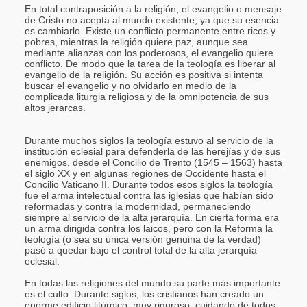
En total contraposición a la religión, el evangelio o mensaje
de Cristo no acepta al mundo existente, ya que su esencia
es cambiarlo. Existe un conflicto permanente entre ricos y
pobres, mientras la religión quiere paz, aunque sea
mediante alianzas con los poderosos, el evangelio quiere
conflicto. De modo que la tarea de la teología es liberar al
evangelio de la religión. Su acción es positiva si intenta
buscar el evangelio y no olvidarlo en medio de la
complicada liturgia religiosa y de la omnipotencia de sus
altos jerarcas.
Durante muchos siglos la teología estuvo al servicio de la
institución eclesial para defenderla de las herejías y de sus
enemigos, desde el Concilio de Trento (1545 – 1563) hasta
el siglo XX y en algunas regiones de Occidente hasta el
Concilio Vaticano II. Durante todos esos siglos la teología
fue el arma intelectual contra las iglesias que habían sido
reformadas y contra la modernidad, permaneciendo
siempre al servicio de la alta jerarquía. En cierta forma era
un arma dirigida contra los laicos, pero con la Reforma la
teología (o sea su única versión genuina de la verdad)
pasó a quedar bajo el control total de la alta jerarquía
eclesial.
En todas las religiones del mundo su parte más importante
es el culto. Durante siglos, los cristianos han creado un
enorme edificio litúrgico, muy riguroso, cuidando de todos