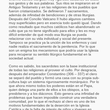
sus gestos y de sus palabras. Sus ritos se inspiraron en el
Antiguo Testameto y en las religiones de los pueblos que
fueron cristianizados. Se definieron 7 sacramentos,
además de infinidad de bendiciones y de otras liturgias.
Después del Concilio Vaticano II hubo algunos cambios
muy superficiales pero en esencia todo quedó igual. Dando
como resultado que muchos católicos han abandonado un
culto que ya no tiene significado para ellos y les es muy
difícil entender de qué modo esa liturgia se pueda
relacionar con su vida individual y social del presente.
Tampoco se practica ya la unción de los enfermos y casi
nadie realiza el sacramento de la penitencia. Por lo que
son un enigma los mecanismos que podría usar la Iglesia
para recuperar su sentido litúrgico fundamental en la
sociedad actual.
Como es sabido, los sacerdotes son la base institucional
de todas las religiones al proveer el culto. Por desgracia,
después del emperador Constantino (306 – 337) el clero
se separó del pueblo y formó una casa con su propia sub-
cultura bajo un sistema rigurosamente monárquico. Por lo
que ahora mismo todos los poderes están en el Papa,
quien delega una parte de ellos a los obispos, a los
presbíteros y a los diáconos. Esto genera una infinidad de
problemas que hacen imposible construir una verdadera
comunidad, por lo que el rechazo al clero es uno de los
motivos fundamentales de la deserción en la Iglesia
Católica y de la falta de interés de niños y jóvenes en