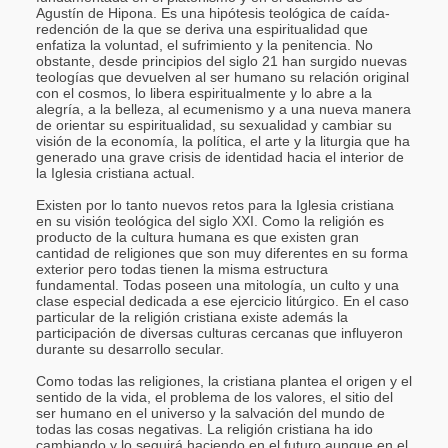
Agustín de Hipona. Es una hipótesis teológica de caída-
redención de la que se deriva una espiritualidad que
enfatiza la voluntad, el sufrimiento y la penitencia. No
obstante, desde principios del siglo 21 han surgido nuevas
teologías que devuelven al ser humano su relación original
con el cosmos, lo libera espiritualmente y lo abre a la
alegría, a la belleza, al ecumenismo y a una nueva manera
de orientar su espiritualidad, su sexualidad y cambiar su
visión de la economía, la política, el arte y la liturgia que ha
generado una grave crisis de identidad hacia el interior de
la Iglesia cristiana actual.
Existen por lo tanto nuevos retos para la Iglesia cristiana
en su visión teológica del siglo XXI. Como la religión es
producto de la cultura humana es que existen gran
cantidad de religiones que son muy diferentes en su forma
exterior pero todas tienen la misma estructura
fundamental. Todas poseen una mitología, un culto y una
clase especial dedicada a ese ejercicio litúrgico. En el caso
particular de la religión cristiana existe además la
participación de diversas culturas cercanas que influyeron
durante su desarrollo secular.
Como todas las religiones, la cristiana plantea el origen y el
sentido de la vida, el problema de los valores, el sitio del
ser humano en el universo y la salvación del mundo de
todas las cosas negativas. La religión cristiana ha ido
cambiando y lo seguirá haciendo en el futuro aunque en el