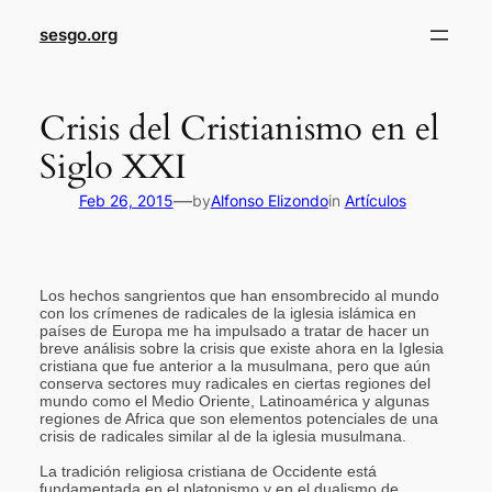
sesgo.org
Crisis del Cristianismo en el
Siglo XXI
—
Feb 26, 2015
by
Alfonso Elizondo
in
Artículos
Los hechos sangrientos que han ensombrecido al mundo
con los crímenes de radicales de la iglesia islámica en
países de Europa me ha impulsado a tratar de hacer un
breve análisis sobre la crisis que existe ahora en la Iglesia
cristiana que fue anterior a la musulmana, pero que aún
conserva sectores muy radicales en ciertas regiones del
mundo como el Medio Oriente, Latinoamérica y algunas
regiones de Africa que son elementos potenciales de una
crisis de radicales similar al de la iglesia musulmana.
La tradición religiosa cristiana de Occidente está
fundamentada en el platonismo y en el dualismo de