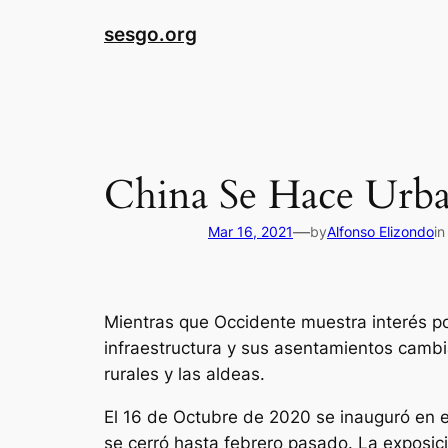
sesgo.org
China Se Hace Urb
—
Mar 16, 2021
by
Alfonso Elizondo
i
Mientras que Occidente muestra interés po
infraestructura y sus asentamientos cambi
rurales y las aldeas.
El 16 de Octubre de 2020 se inauguró en e
se cerró hasta febrero pasado. La exposi