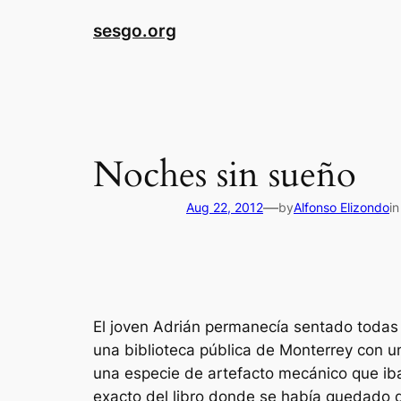
sesgo.org
Noches sin sueño
—
Aug 22, 2012
by
Alfonso Elizondo
i
El joven Adrián permanecía sentado todas 
una biblioteca pública de Monterrey con u
una especie de artefacto mecánico que iba 
exacto del libro donde se había quedado d