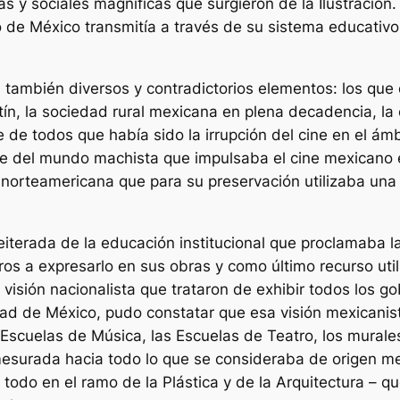
s y sociales magníficas que surgieron de la Ilustración. C
o de México transmitía a través de su sistema educativo in
an también diversos y contradictorios elementos: los que
atín, la sociedad rural mexicana en plena decadencia, l
de todos que había sido la irrupción del cine en el ámbi
e del mundo machista que impulsaba el cine mexicano en
norteamericana que para su preservación utilizaba una ju
iterada de la educación institucional que proclamaba la
ros a expresarlo en sus obras y como último recurso ut
isión nacionalista que trataron de exhibir todos los g
iudad de México, pudo constatar que esa visión mexican
 Escuelas de Música, las Escuelas de Teatro, los murales
mesurada hacia todo lo que se consideraba de origen me
 todo en el ramo de la Plástica y de la Arquitectura – 