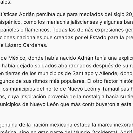
ales.
rtísticas Adrián percibía que para mediados del siglo 20
 hispánico, como los mariachis jaliscienses y algunas 
spañoles o flamencos. Todas las demás expresiones ge
ciones nacionales que creadas por el Estado para la pre
de Lázaro Cárdenas.
 de México, donde había nacido Adrián tenía una explicac
2 había dejado soldados abandonados después de su ret
n tierras de los municipios de Santiago y Allende, dond
gunos de sus ritmos más populares. El otro factor histór
 los municipios del norte de Nuevo León y Tamaulipas h
os, cuya inspiración provenía de la nostalgia hacia su ti
 municipios de Nuevo León que más contribuyeron a esta
 genuina de la nación mexicana estaba la marca inexora
mérica, sino en gran parte del Mundo Occidental. Adri