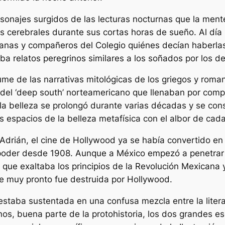
ersonajes surgidos de las lecturas nocturnas que la me
 cerebrales durante sus cortas horas de sueño. Al día s
manas y compañeros del Colegio quiénes decían haberlas
aba relatos peregrinos similares a los soñados por los d
me de las narrativas mitológicas de los griegos y roma
es del ‘deep south’ norteamericano que llenaban por com
la belleza se prolongó durante varias décadas y se co
os espacios de la belleza metafísica con el albor de ca
 Adrián, el cine de Hollywood ya se había convertido en
l poder desde 1908. Aunque a México empezó a penetrar 
 que exaltaba los principios de la Revolución Mexicana y
e muy pronto fue destruida por Hollywood.
 estaba sustentada en una confusa mezcla entre la liter
s, buena parte de la protohistoria, los dos grandes es