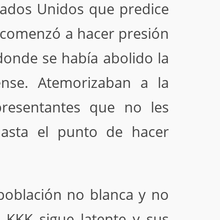
tados Unidos que predice
e comenzó a hacer presión
donde se había abolido la
dense. Atemorizaban a la
presentantes que no les
hasta el punto de hacer
población no blanca y no
l KKK sigue latente y sus