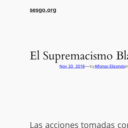
sesgo.org
El Supremacismo B
—
Nov 20, 2018
by
Alfonso Elizondo
i
Las acciones tomadas con