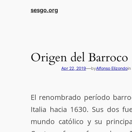
sesgo.org
Origen del Barroco 
—
Apr 22, 2019
by
Alfonso Elizondo
in
El renombrado período barroco
Italia hacia 1630. Sus dos fu
mundo católico y su principa