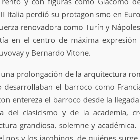
Trento y con figuras como Giacomo de 
III Italia perdió su protagonismo en Eur
uerza renovadora como Turín y Nápoles,
tía en el centro de máxima expresión 
Juvovay y Bernardo Vitone.
una prolongación de la arquitectura ro
 desarrollaban el barroco como Francia, 
n entereza el barroco desde la llegada d
 del clasicismo y de la academia, c
tura grandiosa, solemne y académica. 
belinos y los jacobinos, de quiénes surge 