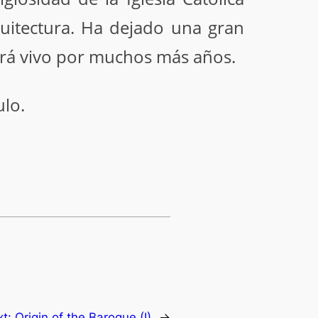
uitectura. Ha dejado una gran
guirá vivo por muchos más años.
ulo.
xt:
Origin of the Baroque (I)
→