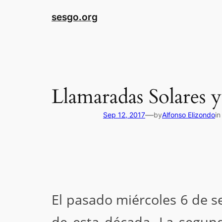
sesgo.org
Llamaradas Solares 
—
Sep 12, 2017
by
Alfonso Elizondo
i
El pasado miércoles 6 de s