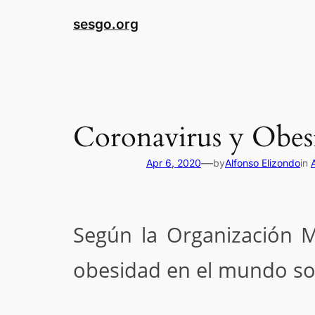
sesgo.org
Coronavirus y Obesi
—
Apr 6, 2020
by
Alfonso Elizondo
in
S
egún la Organización M
obesidad
en el mundo so