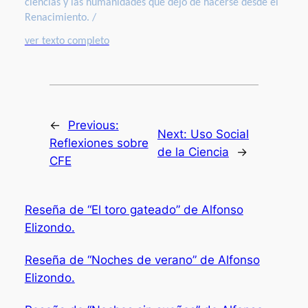
ciencias y las humanidades que dejó de hacerse desde el
Renacimiento. /
ver texto completo
←
Previous:
Next:
Uso Social
Reflexiones sobre
de la Ciencia
→
CFE
Reseña de “El toro gateado” de Alfonso
Elizondo.
Reseña de “Noches de verano” de Alfonso
Elizondo.